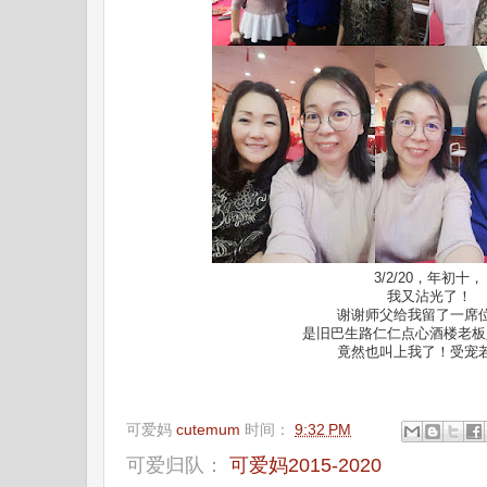
3/2/20，年初十，
我又沾光了！
谢谢师父给我留了一席
是旧巴生路仁仁点心酒楼老板
竟然也叫上我了！受宠
可爱妈
cutemum
时间：
9:32 PM
可爱归队：
可爱妈2015-2020